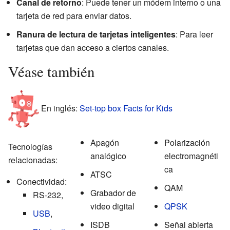
Canal de retorno
: Puede tener un módem interno o una
tarjeta de red para enviar datos.
Ranura de lectura de tarjetas inteligentes
: Para leer
tarjetas que dan acceso a ciertos canales.
Véase también
En inglés:
Set-top box Facts for Kids
Apagón
Polarización
Tecnologías
analógico
electromagnéti
relacionadas:
ca
ATSC
Conectividad:
QAM
Grabador de
RS-232,
video digital
QPSK
USB
,
ISDB
Señal abierta