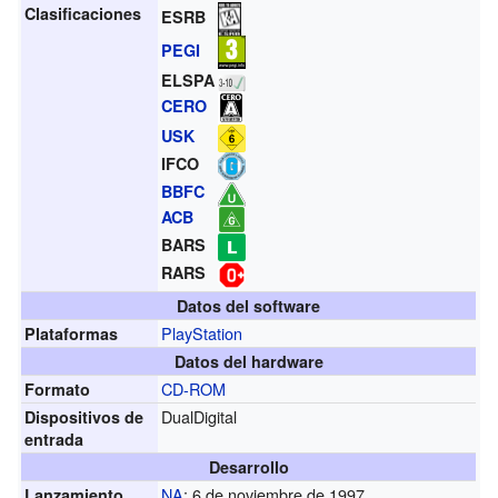
Clasificaciones
ESRB
PEGI
ELSPA
CERO
USK
IFCO
BBFC
ACB
BARS
RARS
Datos del software
PlayStation
Plataformas
Datos del hardware
CD-ROM
Formato
DualDigital
Dispositivos de
entrada
Desarrollo
NA
: 6 de noviembre de 1997
Lanzamiento