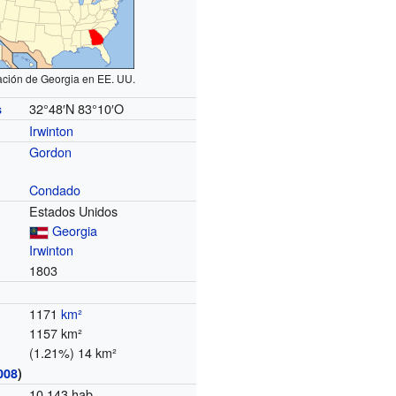
ación de Georgia en EE. UU.
32°48′N
83°10′O
s
Irwinton
Gordon
Condado
Estados Unidos
Georgia
Irwinton
1803
1171
km²
1157 km²
(1.21%) 14 km²
008
)
10 143 hab.