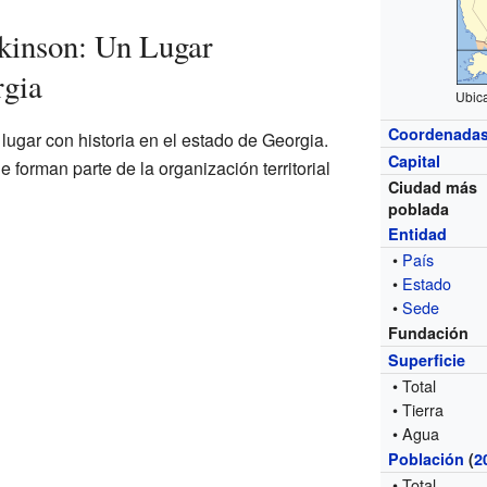
kinson: Un Lugar
rgia
Ubic
Coordenada
lugar con historia en el estado de Georgia.
Capital
forman parte de la organización territorial
Ciudad más
poblada
Entidad
•
País
•
Estado
•
Sede
Fundación
Superficie
• Total
• Tierra
• Agua
Población
(
2
• Total