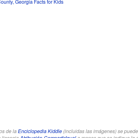
ounty, Georgia Facts for Kids
los de la
Enciclopedia Kiddle
(incluidas las imágenes) se puede u
a licencia
Atribución-CompartirIgual
a menos que se indique lo con