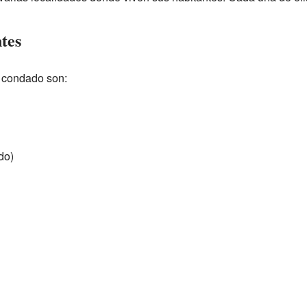
tes
l condado son:
do)