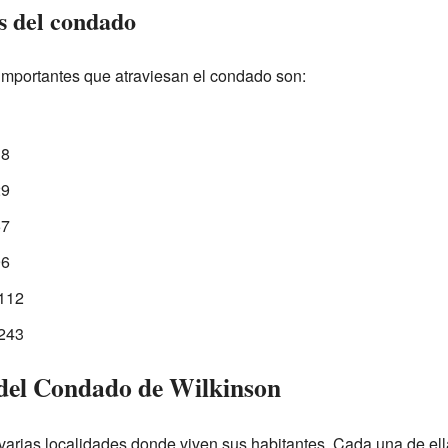
s del condado
importantes que atraviesan el condado son:
18
29
57
96
 112
 243
del Condado de Wilkinson
varias localidades donde viven sus habitantes. Cada una de ell