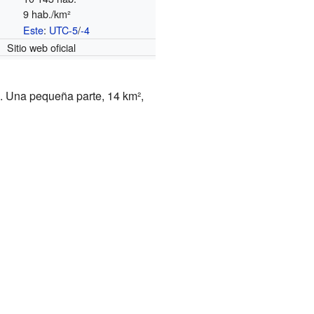
9 hab./km²
Este
:
UTC-5
/
-4
o
Sitio web oficial
). Una pequeña parte, 14 km²,