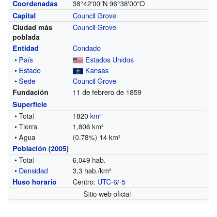
38°42′00″N
96°38′00″O
Coordenadas
Council Grove
Capital
Council Grove
Ciudad más
poblada
Condado
Entidad
•
País
Estados Unidos
•
Estado
Kansas
•
Sede
Council Grove
11 de febrero de 1859
Fundación
Superficie
• Total
1820
km²
• Tierra
1,806 km²
• Agua
(0.78%) 14 km²
Población
(
2005
)
• Total
6,049 hab.
•
Densidad
3,3 hab./km²
Centro:
UTC-6
/
-5
Huso horario
Sitio web oficial