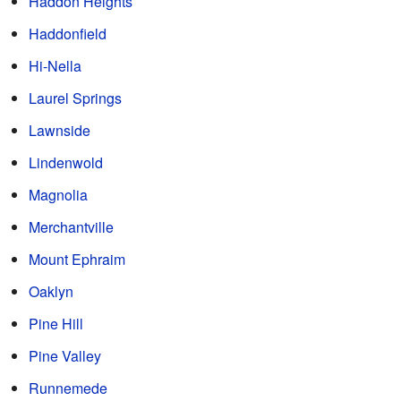
Haddon Heights
Haddonfield
Hi-Nella
Laurel Springs
Lawnside
Lindenwold
Magnolia
Merchantville
Mount Ephraim
Oaklyn
Pine Hill
Pine Valley
Runnemede