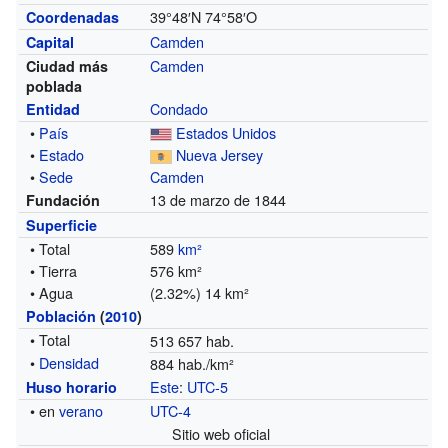
39°48′N
74°58′O
Coordenadas
Camden
Capital
Camden
Ciudad más
poblada
Condado
Entidad
•
País
Estados Unidos
•
Estado
Nueva Jersey
•
Sede
Camden
13 de marzo de 1844
Fundación
Superficie
• Total
589
km²
• Tierra
576 km²
• Agua
(2.32%) 14 km²
Población
(
2010
)
• Total
513 657 hab.
•
Densidad
884 hab./km²
Este
:
UTC-5
Huso horario
• en
verano
UTC-4
Sitio web oficial