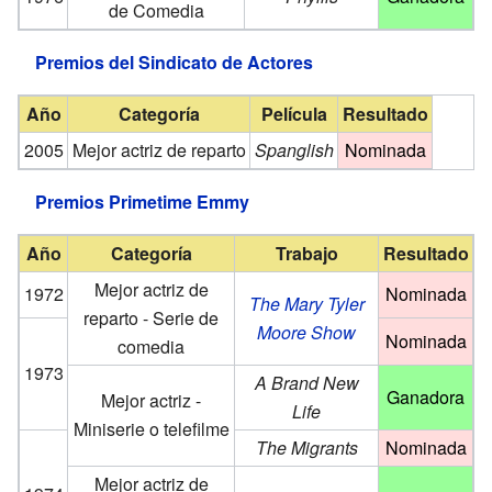
de Comedia
Premios del Sindicato de Actores
Año
Categoría
Película
Resultado
2005
Mejor actriz de reparto
Spanglish
Nominada
Premios Primetime Emmy
Año
Categoría
Trabajo
Resultado
Mejor actriz de
1972
Nominada
The Mary Tyler
reparto - Serie de
Moore Show
Nominada
comedia
1973
A Brand New
Ganadora
Mejor actriz -
Life
Miniserie o telefilme
The Migrants
Nominada
Mejor actriz de