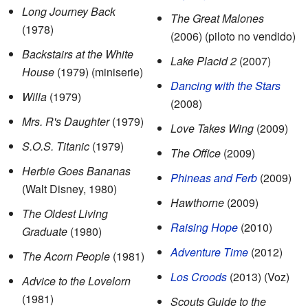
Long Journey Back
The Great Malones
(1978)
(2006) (piloto no vendido)
Backstairs at the White
Lake Placid 2
(2007)
House
(1979) (miniserie)
Dancing with the Stars
Willa
(1979)
(2008)
Mrs. R's Daughter
(1979)
Love Takes Wing
(2009)
S.O.S. Titanic
(1979)
The Office
(2009)
Herbie Goes Bananas
Phineas and Ferb
(2009)
(Walt Disney, 1980)
Hawthorne
(2009)
The Oldest Living
Raising Hope
(2010)
Graduate
(1980)
Adventure Time
(2012)
The Acorn People
(1981)
Los Croods
(2013) (Voz)
Advice to the Lovelorn
(1981)
Scouts Guide to the