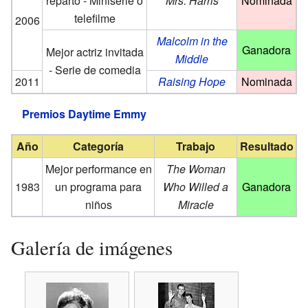
reparto - Miniserie o
Mrs. Harris
Nominada
telefilme
2006
Malcolm in the
Ganadora
Mejor actriz invitada
Middle
- Serie de comedia
2011
Raising Hope
Nominada
Premios Daytime Emmy
Año
Categoría
Trabajo
Resultado
Mejor performance en
The Woman
1983
un programa para
Who Willed a
Ganadora
niños
Miracle
Galería de imágenes