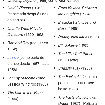
One step beyond
(1959) como Rita Wallace.
Hold It Please
(1949)
Ernie Kovacs: Between
(cancelada después de 3
the Laughter
(1984)
episodios)
Breakfast with Les and
Charlie Wild, Private
Bess
(1985)
Detective
(1950-1952)
Deadly Intentions
(1985)
Bob and Ray
(regular en
Blind Alleys
(1985)
1952)
The Little Troll Prince
Lassie
(como parte del
(1985) (voz)
elenco desde 1957 hasta
Shadow Play
(1986)
1958)
The Facts of Life
(como
Johnny Staccato
como
parte del elenco 1986
Jessica Winthrop (1960)
hasta 1988)
The Man in the Moon
The Facts of Life Down
(1960)
Under
(1987) - Película