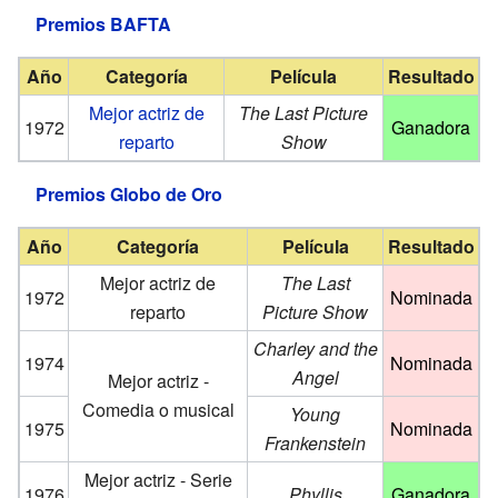
Premios BAFTA
Año
Categoría
Película
Resultado
Mejor actriz de
The Last Picture
1972
Ganadora
reparto
Show
Premios Globo de Oro
Año
Categoría
Película
Resultado
Mejor actriz de
The Last
1972
Nominada
reparto
Picture Show
Charley and the
1974
Nominada
Angel
Mejor actriz -
Comedia o musical
Young
1975
Nominada
Frankenstein
Mejor actriz - Serie
1976
Phyllis
Ganadora