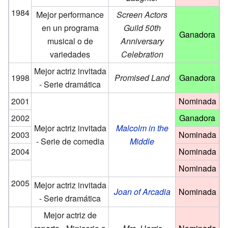
1984
Mejor performance
Screen Actors
en un programa
Guild 50th
Ganadora
musical o de
Anniversary
variedades
Celebration
Mejor actriz invitada
1998
Promised Land
Ganadora
- Serie dramática
2001
Nominada
2002
Ganadora
Mejor actriz invitada
Malcolm in the
2003
Nominada
- Serie de comedia
Middle
2004
Nominada
Nominada
2005
Mejor actriz invitada
Joan of Arcadia
Nominada
- Serie dramática
Mejor actriz de