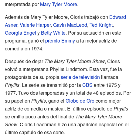
interpretada por
Mary Tyler Moore
.
Además de Mary Tyler Moore, Cloris trabajó con
Edward
Asner
,
Valerie Harper
,
Gavin MacLeod
,
Ted Knight
,
Georgia Engel
y
Betty White
. Por su actuación en este
programa, ganó el
premio Emmy
a la mejor actriz de
comedia en 1974.
Después de dejar
The Mary Tyler Moore Show
, Cloris
volvió a interpretar a Phyllis Lindstrom. Esta vez, fue la
protagonista de su propia
serie de televisión
llamada
Phyllis
. La serie se transmitió por la
CBS
entre 1975 y
1977. Tuvo dos temporadas y un total de 48 episodios. Por
su papel en
Phyllis
, ganó el
Globo de Oro
como mejor
actriz de comedia o musical. El último episodio de
Phyllis
se emitió poco antes del final de
The Mary Tyler Moore
Show
. Cloris Leachman hizo una aparición especial en el
último capítulo de esa serie.