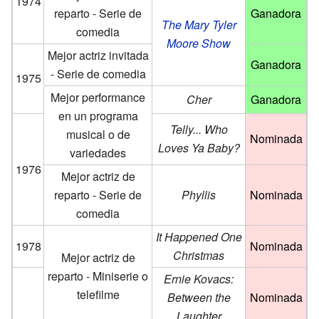
1974
reparto - Serie de
Ganadora
The Mary Tyler
comedia
Moore Show
Mejor actriz invitada
Ganadora
- Serie de comedia
1975
Mejor performance
Cher
Ganadora
en un programa
Telly... Who
musical o de
Nominada
Loves Ya Baby?
variedades
1976
Mejor actriz de
reparto - Serie de
Phyllis
Nominada
comedia
It Happened One
1978
Nominada
Christmas
Mejor actriz de
reparto - Miniserie o
Ernie Kovacs:
telefilme
Between the
Nominada
Laughter