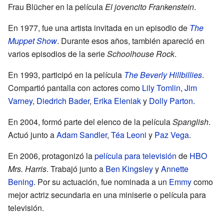
Frau Blücher en la película
El jovencito Frankenstein
.
En 1977, fue una artista invitada en un episodio de
The
Muppet Show
. Durante esos años, también apareció en
varios episodios de la serie
Schoolhouse Rock
.
En 1993, participó en la película
The Beverly Hillbillies
.
Compartió pantalla con actores como
Lily Tomlin
,
Jim
Varney
,
Diedrich Bader
,
Erika Eleniak
y
Dolly Parton
.
En 2004, formó parte del elenco de la película
Spanglish
.
Actuó junto a
Adam Sandler
,
Téa Leoni
y
Paz Vega
.
En 2006, protagonizó la
película para televisión
de
HBO
Mrs. Harris
. Trabajó junto a
Ben Kingsley
y
Annette
Bening
. Por su actuación, fue nominada a un
Emmy
como
mejor actriz secundaria en una miniserie o película para
televisión.