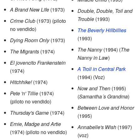
A Brand New Life
(1973)
Double, Double, Toil and
Trouble
(1993)
Crime Club
(1973) (piloto
no vendido)
The Beverly Hillbillies
(1993)
Dying Room Only
(1973)
The Nanny
(1994) (
The
The Migrants
(1974)
Nanny in Law
)
El jovencito Frankenstein
A Troll in Central Park
(1974)
(1994) (Voz)
Hitchhike!
(1974)
Now and Then
(1995)
Pete 'n' Tillie
(1974)
(
Samantha´s Grandma
)
(piloto no vendido)
Between Love and Honor
Thursday's Game
(1974)
(1995)
Ernie, Madge and Artie
Annabelle's Wish
(1997)
(1974) (piloto no vendido)
(voz)