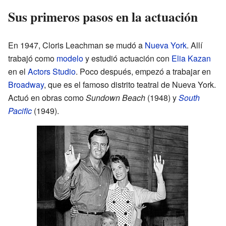
Sus primeros pasos en la actuación
En 1947, Cloris Leachman se mudó a
Nueva York
. Allí
trabajó como
modelo
y estudió actuación con
Elia Kazan
en el
Actors Studio
. Poco después, empezó a trabajar en
Broadway
, que es el famoso distrito teatral de Nueva York.
Actuó en obras como
Sundown Beach
(1948) y
South
Pacific
(1949).