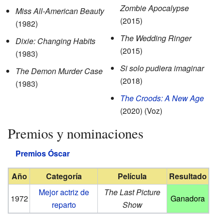
Zombie Apocalypse
Miss All-American Beauty
(2015)
(1982)
The Wedding Ringer
Dixie: Changing Habits
(2015)
(1983)
Si solo pudiera imaginar
The Demon Murder Case
(2018)
(1983)
The Croods: A New Age
(2020) (Voz)
Premios y nominaciones
Premios Óscar
Año
Categoría
Película
Resultado
Mejor actriz de
The Last Picture
1972
Ganadora
reparto
Show