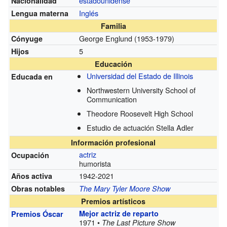
estadounidense
Nacionalidad
Inglés
Lengua materna
Familia
George Englund
(1953-1979)
Cónyuge
5
Hijos
Educación
Universidad del Estado de Illinois
Educada en
Northwestern University School of
Communication
Theodore Roosevelt High School
Estudio de actuación Stella Adler
Información profesional
actriz
Ocupación
humorista
1942-2021
Años activa
Obras notables
The Mary Tyler Moore Show
Premios artísticos
Mejor actriz de reparto
Premios Óscar
1971 •
The Last Picture Show