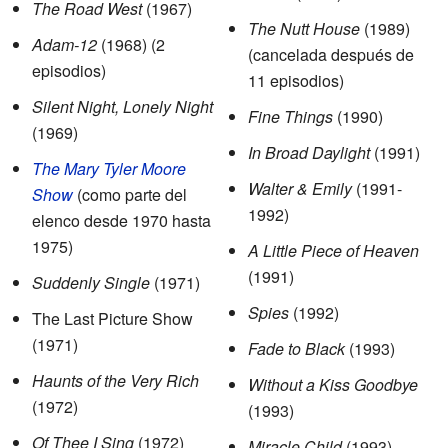
The Road West
(1967)
The Nutt House
(1989)
Adam-12
(1968) (2
(cancelada después de
episodios)
11 episodios)
Silent Night, Lonely Night
Fine Things
(1990)
(1969)
In Broad Daylight
(1991)
The Mary Tyler Moore
Walter & Emily
(1991-
Show
(como parte del
1992)
elenco desde 1970 hasta
1975)
A Little Piece of Heaven
(1991)
Suddenly Single
(1971)
Spies
(1992)
The Last Picture Show
(1971)
Fade to Black
(1993)
Haunts of the Very Rich
Without a Kiss Goodbye
(1972)
(1993)
Of Thee I Sing
(1972)
Miracle Child
(1993)