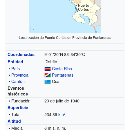
Puerto
Cortés
Localización de Puerto Cortés en Provincia de Puntarenas
9°01′20″N
83°34′30″O
Coordenadas
Distrito
Entidad
•
País
Costa Rica
•
Provincia
Puntarenas
•
Cantón
Osa
Eventos
históricos
• Fundación
29 de julio de 1940
Superficie
• Total
234,39
km²
Altitud
• Media
6 m s. n. m.