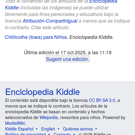
Todo el contenido de los artículos de la
Enciclopedia
Kiddle
(incluidas las imágenes) se puede utilizar
libremente para fines personales y educativos bajo la
licencia
Atribución-CompartirIgual
a menos que se indique
lo contrario. Citar este artículo:
Chillicothe (Iowa) para Niños
.
Enciclopedia Kiddle.
Última edición el 17 oct 2025, a las 11:19
Sugerir una edición
.
Enciclopedia Kiddle
El contenido está disponible bajo la licencia
CC BY-SA 3.0
, a
menos que se indique lo contrario. Los artículos de la
enciclopedia Kiddle se basan en contenido y hechos
seleccionados de
Wikipedia
, reescritos para niños. Powered by
MediaWiki
.
Kiddle Español
English
Quiénes somos
Política de privacidad
Contacto
© 2025 Kiddle.co