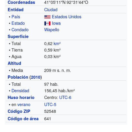
41°05′11″N
92°31′44″O
Coordenadas
Ciudad
Entidad
•
País
Estados Unidos
•
Estado
Iowa
•
Condado
Wapello
Superficie
• Total
0,62
km²
• Tierra
0,59 km²
• Agua
0,03 km²
Altitud
• Media
209 m s. n. m.
Población
(
2010
)
• Total
97 hab.
•
Densidad
156,45 hab./km²
Centro:
UTC-6
Huso horario
• en
verano
UTC-5
52548
Código ZIP
641
Código de área