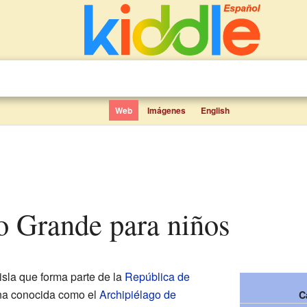
Web
Imágenes
English
o Grande para niños
isla que forma parte de la
República de
na conocida como el
Archipiélago de
C