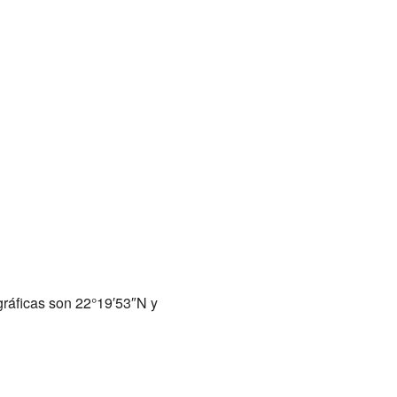
ráficas son 22°19′53″N y