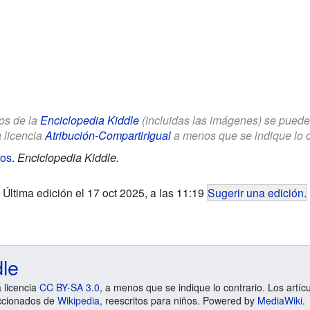
los de la
Enciclopedia Kiddle
(incluidas las imágenes) se puede u
a licencia
Atribución-CompartirIgual
a menos que se indique lo con
ños
.
Enciclopedia Kiddle.
Última edición el 17 oct 2025, a las 11:19
Sugerir una edición
.
dle
a licencia
CC BY-SA 3.0
, a menos que se indique lo contrario. Los artíc
ccionados de
Wikipedia
, reescritos para niños. Powered by
MediaWiki
.