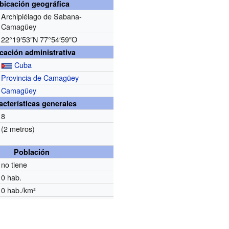
bicación geográfica
Archipiélago de Sabana-
Camagüey
22°19′53″N
77°54′59″O
cación administrativa
Cuba
Provincia de Camagüey
Camagüey
acterísticas generales
8
(2 metros)
Población
no tiene
0 hab.
0 hab./km²