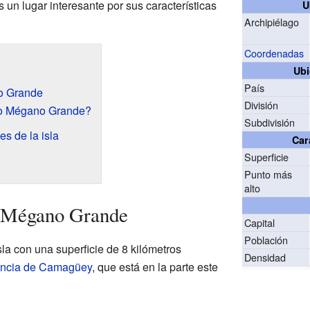
es un lugar interesante por sus características
U
Archipiélago
Coordenadas
Ubi
País
o Grande
División
o Mégano Grande?
Subdivisión
es de la isla
Car
Superficie
Punto más
alto
o Mégano Grande
Capital
Población
a con una superficie de 8 kilómetros
Densidad
incia de Camagüey
, que está en la parte este