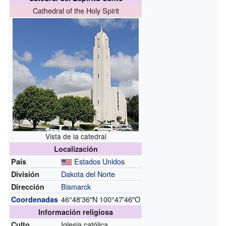
Cathedral of the Holy Spirit
Vista de la catedral
Localización
Estados Unidos
País
Dakota del Norte
División
Bismarck
Dirección
46°48′36″N
100°47′46″O
Coordenadas
Información religiosa
Iglesia católica
Culto