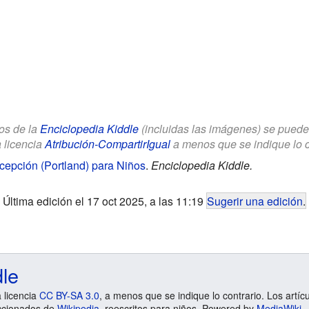
los de la
Enciclopedia Kiddle
(incluidas las imágenes) se puede u
a licencia
Atribución-CompartirIgual
a menos que se indique lo con
cepción (Portland) para Niños
.
Enciclopedia Kiddle.
Última edición el 17 oct 2025, a las 11:19
Sugerir una edición
.
dle
a licencia
CC BY-SA 3.0
, a menos que se indique lo contrario. Los artíc
ccionados de
Wikipedia
, reescritos para niños. Powered by
MediaWiki
.