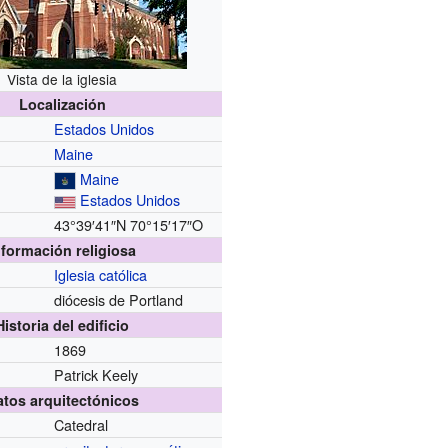
Vista de la iglesia
Localización
Estados Unidos
Maine
Maine
Estados Unidos
43°39′41″N
70°15′17″O
nformación religiosa
Iglesia católica
diócesis de Portland
Historia del edificio
1869
Patrick Keely
atos arquitectónicos
Catedral