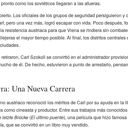
 pronto como los soviéticos llegaran a las afueras.
ierto. Los oficiales de los grupos de seguridad persiguieron y 
Carl, pero una vez más, logró escapar con vida. Poco después, f
la resistencia austriaca para que Viena se rindiera sin combates
allejeras el mayor tiempo posible. Al final, los distritos centrale
 ciudades.
 retiraron, Carl Szokoll se convirtió en el administrador provisi
 mucho de él. De hecho, estuvieron a punto de arrestarlo, pensa
rra: Una Nueva Carrera
no austriaco reconoció los méritos de Carl por su ayuda en la l
 como cineasta y productor. Entre sus trabajos más conocidos e
 letzte Brücke
(
El último puente
), una película que hizo famosa 
a, que se convirtió en un libro muy vendido.