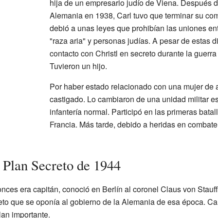
hija de un empresario judío de Viena. Después d
Alemania en 1938, Carl tuvo que terminar su com
debió a unas leyes que prohibían las uniones e
"raza aria" y personas judías. A pesar de estas d
contacto con Christl en secreto durante la guerr
Tuvieron un hijo.
Por haber estado relacionado con una mujer de a
castigado. Lo cambiaron de una unidad militar e
infantería normal. Participó en las primeras bata
Francia. Más tarde, debido a heridas en combate
n Plan Secreto de 1944
onces era capitán, conoció en Berlín al coronel Claus von Stauf
reto que se oponía al gobierno de la Alemania de esa época. Ca
lan importante.