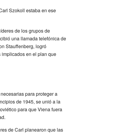
. Carl Szokoll estaba en ese
líderes de los grupos de
ecibió una llamada telefónica de
on Stauffenberg, logró
s implicados en el plan que
 necesarias para proteger a
ncipios de 1945, se unió a la
soviético para que Viena fuera
ad.
dores de Carl planearon que las