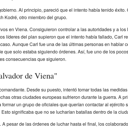
gobierno. Al principio, pareció que el intento había tenido éxito
h Kodré, otro miembro del grupo.
ivos en Viena. Consiguieron controlar a las autoridades y a los 
s líderes del plan supieron que el intento había fallado, Carl r
acaso. Aunque Carl fue una de las últimas personas en hablar c
de que solo estaba siguiendo órdenes. Así, fue uno de los poco
aves consecuencias que siguieron.
Salvador de Viena"
comandante. Desde su puesto, intentó tomar todas las medidas
has otras ciudades europeas sufrieron durante la guerra. A pri
 formar un grupo de oficiales que querían contactar al ejército 
 Esto significaba que no se lucharían batallas dentro de la ciud
o. A pesar de las órdenes de luchar hasta el final, los colabora