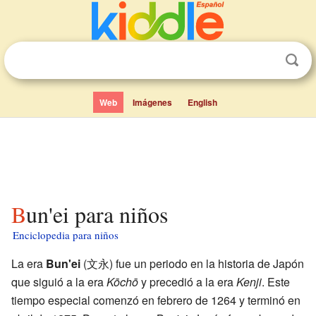
Web
Imágenes
English
Bun'ei para niños
Enciclopedia para niños
La era
Bun'ei
(文永) fue un periodo en la historia de Japón
que siguió a la era
Kōchō
y precedió a la era
Kenji
. Este
tiempo especial comenzó en febrero de 1264 y terminó en