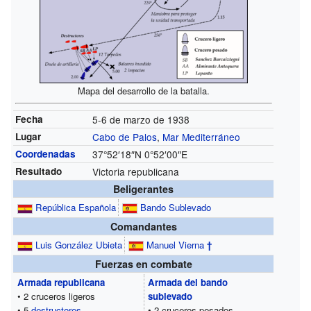
Mapa del desarrollo de la batalla.
Fecha
5-6 de marzo de 1938
Lugar
Cabo de Palos
,
Mar Mediterráneo
Coordenadas
37°52′18″N
0°52′00″E
Resultado
Victoria republicana
Beligerantes
República Española
Bando Sublevado
Comandantes
Luis González Ubieta
Manuel Vierna
†
Fuerzas en combate
Armada republicana
Armada del bando
• 2 cruceros ligeros
sublevado
• 5
destructores
• 2 cruceros pesados