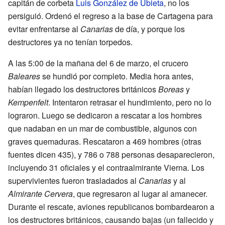
capitán de corbeta
Luis González de Ubieta
, no los
persiguió. Ordenó el regreso a la base de Cartagena para
evitar enfrentarse al
Canarias
de día, y porque los
destructores ya no tenían torpedos.
A las 5:00 de la mañana del 6 de marzo, el crucero
Baleares
se hundió por completo. Media hora antes,
habían llegado los destructores británicos
Boreas
y
Kempenfelt
. Intentaron retrasar el hundimiento, pero no lo
lograron. Luego se dedicaron a rescatar a los hombres
que nadaban en un mar de combustible, algunos con
graves quemaduras. Rescataron a 469 hombres (otras
fuentes dicen 435), y 786 o 788 personas desaparecieron,
incluyendo 31 oficiales y el contraalmirante Vierna. Los
supervivientes fueron trasladados al
Canarias
y al
Almirante Cervera
, que regresaron al lugar al amanecer.
Durante el rescate, aviones republicanos bombardearon a
los destructores británicos, causando bajas (un fallecido y