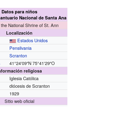
Datos para niños
 Santuario Nacional de Santa Ana
f the National Shrine of St. Ann
Localización
Estados Unidos
Pensilvania
Scranton
41°24′09″N
75°41′29″O
s
nformación religiosa
Iglesia Católica
diócesis de Scranton
1929
Sitio web oficial