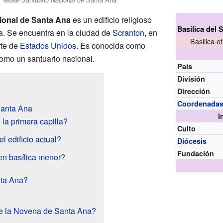
s, véase Santuario Nacional de Santa Ana.
cional de Santa Ana
es un edificio religioso
Basílica del
a
. Se encuentra en la ciudad de
Scranton
, en
Basilica o
rte de
Estados Unidos
. Es conocida como
omo un santuario nacional.
País
División
Dirección
Coordenada
 Santa Ana
I
la primera capilla?
Culto
 edificio actual?
Diócesis
Fundación
en basílica menor?
ta Ana?
te la Novena de Santa Ana?