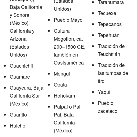
(Estados
Tarahumara
Baja California
Unidos)
Tecuexe
y Sonora
Pueblo Mayo
(México),
Tepecanos
California y
Cultura
Tepehuán
Arizona
Mogollón, ca.
Tradición de
(Estados
200–1500 CE,
Teuchitlán
Unidos)
también en
Oasisamérica
Tradición de
Guachichil
las tumbas de
Mongui
Guamare
tiro
Opata
Guaycura, Baja
Yaqui
California Sur
Hohokam
Pueblo
(México)
Paipai o Pai
zacateco
Guarijio
Pai, Baja
California
Huichol
(México)