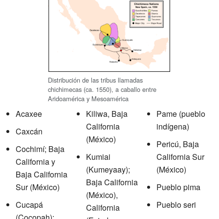
Distribución de las tribus llamadas
chichimecas (ca. 1550), a caballo entre
Aridoamérica y Mesoamérica
Acaxee
Kiliwa, Baja
Pame (pueblo
California
indígena)
Caxcán
(México)
Pericú, Baja
Cochimí; Baja
Kumiai
California Sur
California y
(Kumeyaay);
(México)
Baja California
Baja California
Sur (México)
Pueblo pima
(México),
Cucapá
Pueblo seri
California
(Cocopah);