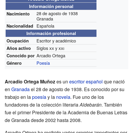
Información personal
28 de agosto de 1938
Nacimiento
Granada
Española
Nacionalidad
Información profesional
Escritor y académico
Ocupación
Siglos
xx
y
xxi
Años activo
Arcadio Ortega
Conocido por
Poesía
Género
Arcadio Ortega Muñoz
es un
escritor
español
que nació
en
Granada
el 28 de agosto de 1938. Es conocido por su
trabajo en la
poesía
y la
novela
. Fue uno de los
fundadores de la colección literaria
Aldebarán
. También
fue el primer Presidente de la Academia de Buenas Letras
de Granada desde 2002 hasta 2008.
Arcadio Ortega ha recibido varios premios importantes por