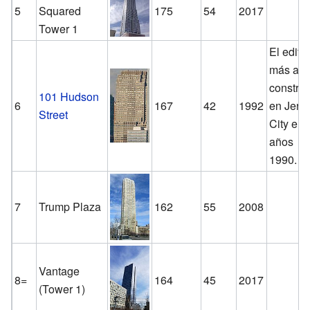
5
Squared
175
54
2017
Tower 1
El edific
más alt
constru
101 Hudson
6
167
42
1992
en Jers
Street
City en 
años
1990.
7
Trump Plaza
162
55
2008
Vantage
8=
164
45
2017
(Tower 1)