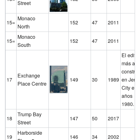
Street
Monaco
15=
152
47
2011
North
Monaco
15=
152
47
2011
South
El edific
más alt
constru
Exchange
17
149
30
1989
en Jers
Place Centre
City en 
años
1980.
Trump Bay
18
147
50
2017
Street
Harborside
19
146
34
2002