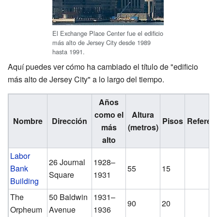
El Exchange Place Center fue el edificio
más alto de Jersey City desde 1989
hasta 1991.
Aquí puedes ver cómo ha cambiado el título de "edificio
más alto de Jersey City" a lo largo del tiempo.
Años
como el
Altura
Nombre
Dirección
Pisos
Referen
más
(metros)
alto
Labor
26 Journal
1928–
Bank
55
15
Square
1931
Building
The
50 Baldwin
1931–
90
20
Orpheum
Avenue
1936