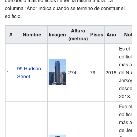
que dos o más edificios tienen la misma altura. La
columna "Año" indica cuándo se terminó de construir el
edificio.
Altura
#
Nombre
Imagen
Pisos
Año
Nota
(metros)
Es el
edificio
más alt
99 Hudson
1
274
79
2018
de Nue
Street
Jersey
desde
2018.
Fue el
edificio
más alt
de Jers