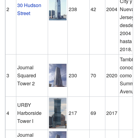
City y
30 Hudson
2
238
42
2004
Nueva
Street
Jersey
desde
2004
hasta
2018.
Tambié
Journal
conocid
3
Squared
230
70
2020
como 5
Tower 2
Summit
Avenue
URBY
4
Harborside
217
69
2017
Tower I
Journal