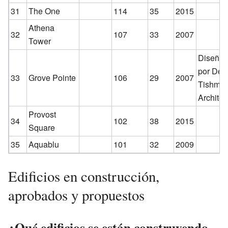
31
The One
114
35
2015
Athena
32
107
33
2007
Tower
Diseña
por DeW
33
Grove Pointe
106
29
2007
Tishma
Architec
Provost
34
102
38
2015
Square
35
Aquablu
101
32
2009
Edificios en construcción,
aprobados y propuestos
¿Qué edificios se están construyendo