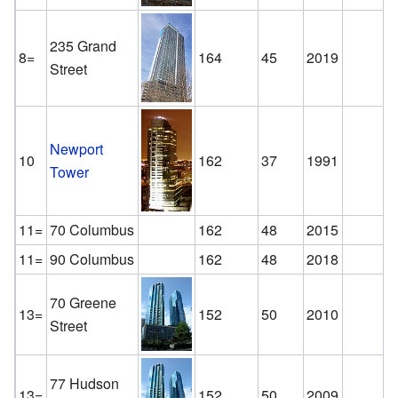
235 Grand
8=
164
45
2019
Street
Newport
10
162
37
1991
Tower
11=
70 Columbus
162
48
2015
11=
90 Columbus
162
48
2018
70 Greene
13=
152
50
2010
Street
77 Hudson
13=
152
50
2009