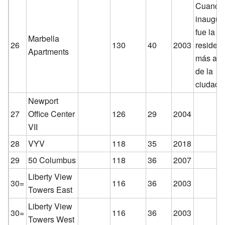
Cuando
inaugur
fue la to
Marbella
26
130
40
2003
residenc
Apartments
más alt
de la
ciudad.
Newport
27
Office Center
126
29
2004
VII
28
VYV
118
35
2018
29
50 Columbus
118
36
2007
Liberty View
30=
116
36
2003
Towers East
Liberty View
30=
116
36
2003
Towers West