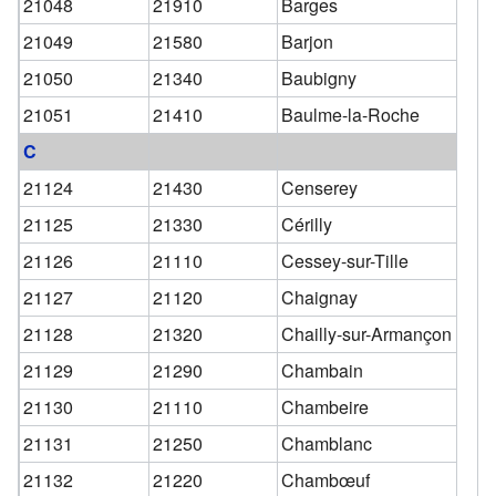
21048
21910
Barges
21049
21580
Barjon
21050
21340
Baubigny
21051
21410
Baulme-la-Roche
C
21124
21430
Censerey
21125
21330
Cérilly
21126
21110
Cessey-sur-Tille
21127
21120
Chaignay
21128
21320
Chailly-sur-Armançon
21129
21290
Chambain
21130
21110
Chambeire
21131
21250
Chamblanc
21132
21220
Chambœuf