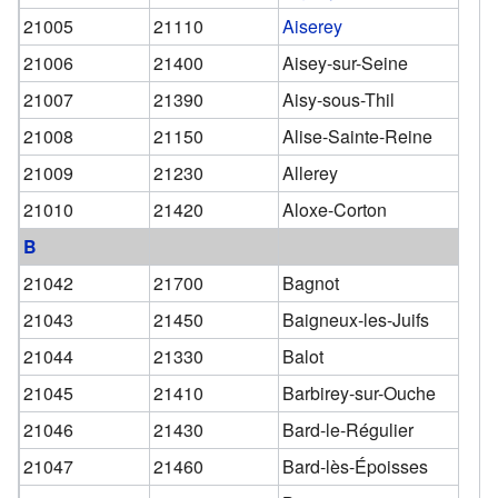
21005
21110
Aiserey
21006
21400
Aisey-sur-Seine
21007
21390
Aisy-sous-Thil
21008
21150
Alise-Sainte-Reine
21009
21230
Allerey
21010
21420
Aloxe-Corton
B
21042
21700
Bagnot
21043
21450
Baigneux-les-Juifs
21044
21330
Balot
21045
21410
Barbirey-sur-Ouche
21046
21430
Bard-le-Régulier
21047
21460
Bard-lès-Époisses