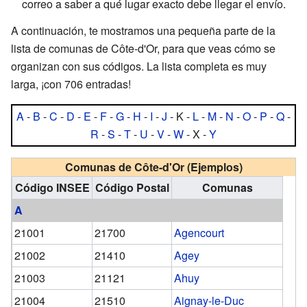
correo a saber a qué lugar exacto debe llegar el envío.
A continuación, te mostramos una pequeña parte de la
lista de comunas de Côte-d'Or, para que veas cómo se
organizan con sus códigos. La lista completa es muy
larga, ¡con 706 entradas!
A
-
B
-
C
-
D
-
E
-
F
-
G
-
H
-
I
-
J
- K -
L
-
M
-
N
-
O
-
P
-
Q
-
R
-
S
-
T
-
U
-
V
-
W
- X -
Y
Comunas de Côte-d'Or (Ejemplos)
Código INSEE
Código Postal
Comunas
A
21001
21700
Agencourt
21002
21410
Agey
21003
21121
Ahuy
21004
21510
Aignay-le-Duc