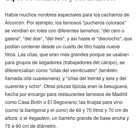
Había muchos nombres especiales para los cacharros de
Alcorcón. Por ejemplo, los famosos "pucheros coloraos"
se vendían en lotes con diferentes tamaños: "del cero o
gatera", "del dos", "del tres", y así hasta el "dieciocho", que
podían contener desde un cuarto de litro hasta nueve
litros. Las ollas, que eran más grandes porque se usaban
para grupos de segadores (trabajadores del campo), se
diferenciaban como "ollas del veinticuatro" (también
llamada
olla cuaresmera
), y "ollas del treinta y seis y del
cuarenta y ocho". Otras piezas típicas eran la
besuguera
,
hecha por encargo para restaurantes famosos de Madrid
como Casa Botín o El Segoviano; las tinajas para vino
(como la
barrigona
y el
cono
) de 60 y 70 litros y 70 cm de
altura; o el
fregadero
, un barreño grande de base ancha y
75 a 90 cm de diámetro.