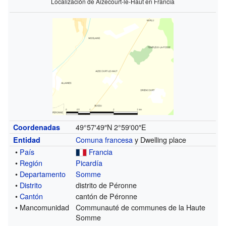
Localización de Aizecourt-le-Haut en Francia
49°57′49″N
2°59′00″E
Coordenadas
Comuna francesa
y Dwelling place
Entidad
•
País
Francia
•
Región
Picardía
•
Departamento
Somme
•
Distrito
distrito de Péronne
•
Cantón
cantón de Péronne
• Mancomunidad
Communauté de communes de la Haute
Somme