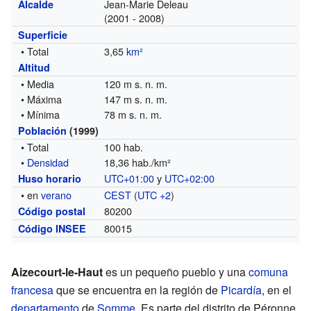
Jean-Marie Deleau
Alcalde
(2001 - 2008)
Superficie
• Total
3,65
km²
Altitud
• Media
120 m s. n. m.
• Máxima
147 m s. n. m.
• Mínima
78 m s. n. m.
Población
(1999)
• Total
100 hab.
•
Densidad
18,36 hab./km²
UTC+01:00
y
UTC+02:00
Huso horario
• en
verano
CEST
(
UTC +2
)
80200
Código postal
80015
Código INSEE
Aizecourt-le-Haut
es un pequeño pueblo y una
comuna
francesa
que se encuentra en la región de
Picardía
, en el
departamento
de
Somme
. Es parte del distrito de Péronne