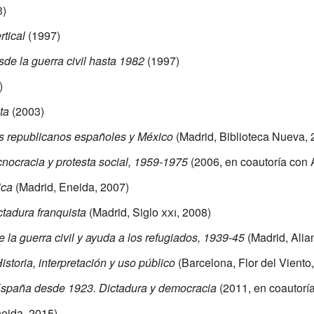
3)
rtical
(1997)
de la guerra civil hasta 1982
(1997)
)
ta
(2003)
 Los republicanos españoles y México
(Madrid, Biblioteca Nueva, 
cnocracia y protesta social, 1959-1975
(2006, en coautoría con 
ica
(Madrid, Eneida, 2007)
ctadura franquista
(Madrid, Siglo
xxi
, 2008)
e la guerra civil y ayuda a los refugiados, 1939-45
(Madrid, Alia
istoria, interpretación y uso público
(Barcelona, Flor del Viento
España desde 1923. Dictadura y democracia
(2011, en coautoría
eida, 2015)