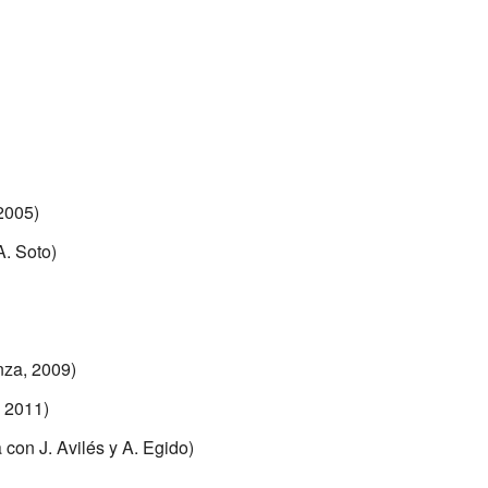
2005)
A. Soto)
nza, 2009)
, 2011)
 con J. Avilés y A. Egido)