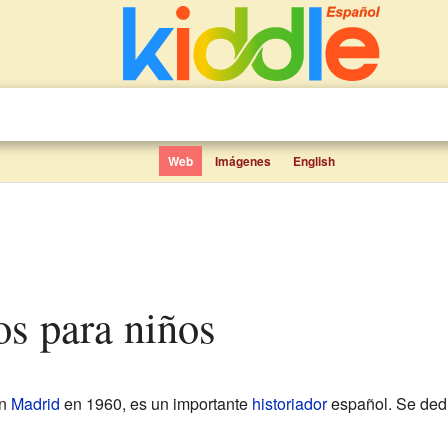
Web
Imágenes
English
os para niños
en
Madrid
en 1960, es un importante
historiador
español. Se dedi