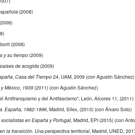
2007)
 española
(2008)
2008)
8)
orit (2008)
as y su tiempo
(2009)
y países de acogida
(2009)
España
,
Casa del Tiempo
24, UAM, 2009 (con Agustín Sánchez)
 y México, 1939
(2011) (con Agustín Sánchez)
l Antifranquismo y del Antifascismo", León, Alcores 11, (2011)
sta. España, 1982-1996
, Madrid, Sílex, (2013) (con Álvaro Soto)
 socialistas en España y Portugal
, Madrid, EPI (2015) (con Ant
 la transición. Una perspectiva territorial
, Madrid, UNED, 2017