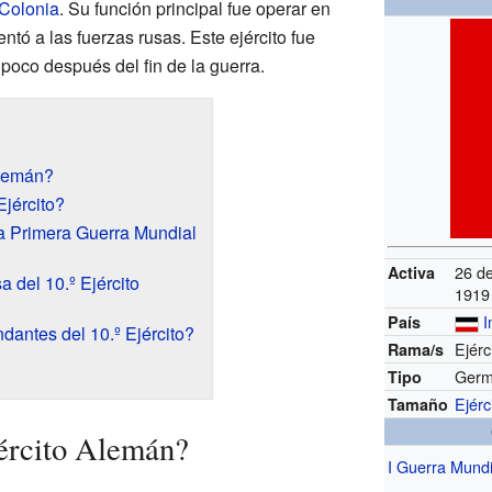
Colonia
. Su función principal fue operar en
entó a las fuerzas rusas. Este ejército fue
 poco después del fin de la guerra.
Alemán?
Ejército?
la Primera Guerra Mundial
26 de
Activa
 del 10.º Ejército
1919
I
País
antes del 10.º Ejército?
Ejérc
Rama/s
Germ
Tipo
Ejérc
Tamaño
jército Alemán?
I Guerra Mundi