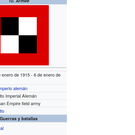
10. Armee
 enero de 1915 - 6 de enero de
mperio alemán
ito Imperial Alemán
an Empire field army
ito
Guerras y batallas
al