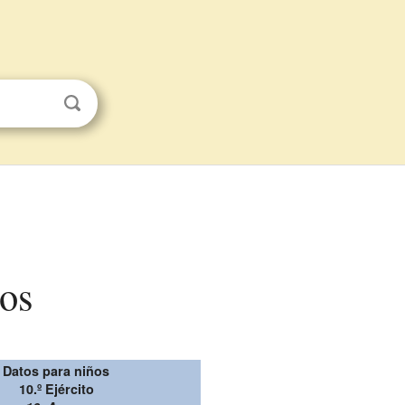
ños
Datos para niños
10.º Ejército