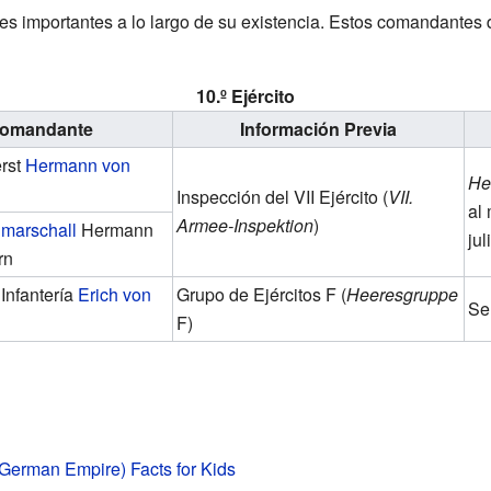
deres importantes a lo largo de su existencia. Estos comandantes 
10.º Ejército
omandante
Información Previa
rst
Hermann von
He
Inspección del VII Ejército (
VII.
al
Armee-Inspektion
)
dmarschall
Hermann
ju
rn
Infantería
Erich von
Grupo de Ejércitos F (
Heeresgruppe
Se 
n
F)
German Empire) Facts for Kids