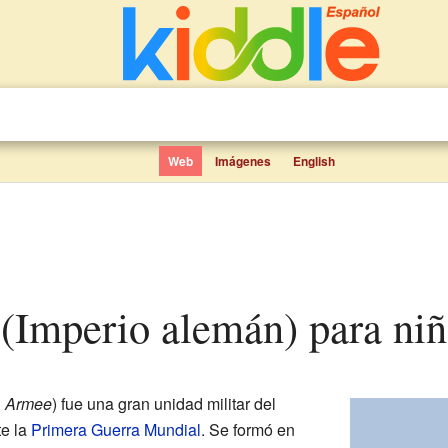
Web
Imágenes
English
o (Imperio alemán) para ni
. Armee
) fue una gran unidad militar del
te la
Primera Guerra Mundial
. Se formó en