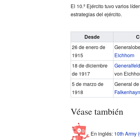
El 10.º Ejército tuvo varios lí
estrategias del ejército.
Desde
C
26 de enero de
Generalobe
1915
Eichhorn
18 de diciembre
Generalfel
de 1917
von Eichho
5 de marzo de
General de 
1918
Falkenhay
Véase también
En inglés:
10th Army (