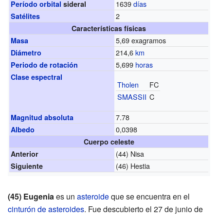
1639
días
Período orbital
sideral
2
Satélites
Características físicas
5,69 exagramos
Masa
214,6
km
Diámetro
5,699
horas
Periodo de rotación
Clase espectral
Tholen
FC
SMASSII
C
7.78
Magnitud absoluta
0,0398
Albedo
Cuerpo celeste
(44) Nisa
Anterior
(46) Hestia
Siguiente
(45) Eugenia
es un
asteroide
que se encuentra en el
cinturón de asteroides
. Fue descubierto el 27 de junio de