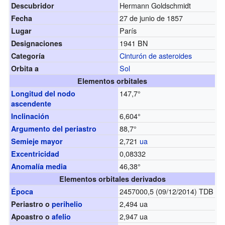
Hermann Goldschmidt
Descubridor
27 de junio de 1857
Fecha
París
Lugar
1941 BN
Designaciones
Cinturón de asteroides
Categoría
Sol
Orbita a
Elementos orbitales
147,7°
Longitud del nodo
ascendente
6,604°
Inclinación
88,7°
Argumento del periastro
2,721
ua
Semieje mayor
0,08332
Excentricidad
46,38°
Anomalía media
Elementos orbitales derivados
2457000,5 (09/12/2014) TDB
Época
2,494 ua
Periastro o
perihelio
2,947 ua
Apoastro o
afelio