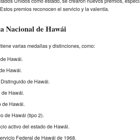
tados Unidos como estado, se crearon nuevos premios, especi
stos premios reconocen el servicio y la valentía.
ia Nacional de Hawái
iene varias medallas y distinciones, como:
 de Hawái.
 de Hawái.
 Distinguido de Hawái.
o de Hawái.
o de Hawái.
o de Hawái (tipo 2).
icio activo del estado de Hawái.
Servicio Federal de Hawái de 1968.