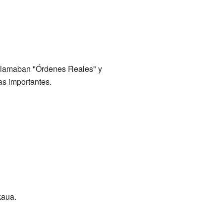
 llamaban "Órdenes Reales" y
as importantes.
kaua.