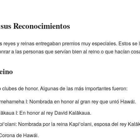
 sus Reconocimientos
s reyes y reinas entregaban premios muy especiales. Estos se
nrar a las personas que servían bien al reino o que hacían cos
eino
clubes de honor. Algunas de las más importantes fueron:
ehameha I: Nombrada en honor al gran rey que unió Hawái.
ākaua I: En honor al rey David Kalākaua.
ʻolani: Nombrada por la reina Kapiʻolani, esposa del rey Kalā
Corona de Hawái.