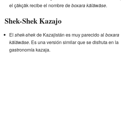
el çäkçäk recibe el nombre de
boxara käläwäse
.
Shek-Shek Kazajo
El
shek-shek
de Kazajistán es muy parecido al
boxara
käläwäse
. Es una versión similar que se disfruta en la
gastronomía kazaja.