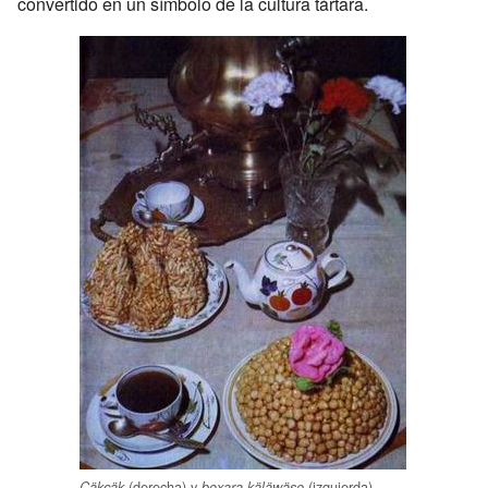
convertido en un símbolo de la cultura tártara.
(derecha) y
(izquierda).
Çäkçäk
boxara käläwäse