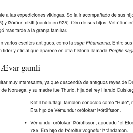
e a las expediciones vikingas. Solía ir acompañado de sus hijo
3) y Þórður mikill (nacido en 925). Otro de sus hijos, Véfróður,
gó más tarde a la granja familiar.
n varios escritos antiguos, como la
saga Flóamanna
. Entre su
 líder y oficial que aparece en otra historia llamada
Þorgils sag
 Ævar gamli
iliar muy interesante, ya que descendía de antiguos reyes de Di
r de Noruega, y su madre fue Thurid, hija del rey Harald Gulske
Ketill helluflagi, también conocido como "Hule", 
Era hijo de Vémundur orðlokarr Þórólfsson.
Vémundur orðlokarr Þórólfsson, apodado "el Eloc
785. Era hijo de Þórólfur vognefur Þrándarson.