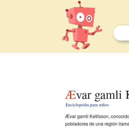
Ævar gamli 
Enciclopedia para niños
Ævar gamli Ketilsson, conocido 
pobladores de una región llama