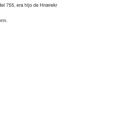
el 755, era hijo de Hrœrekr
onn.