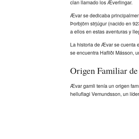
clan llamado los Æverlingar.
Ævar se dedicaba principalment
Þorbjörn strjúgur (nacido en 92
a ellos en estas aventuras y lle
La historia de Ævar se cuenta e
se encuentra Hafliði Másson, un
Origen Familiar de
Ævar gamli tenía un origen fam
helluflagi Vemundsson, un líde