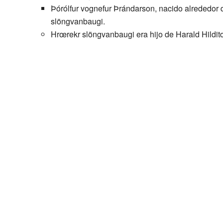
Þórólfur vognefur Þrándarson, nacido alrededor d
slöngvanbaugi.
Hrœrekr slöngvanbaugi era hijo de Harald Hildit