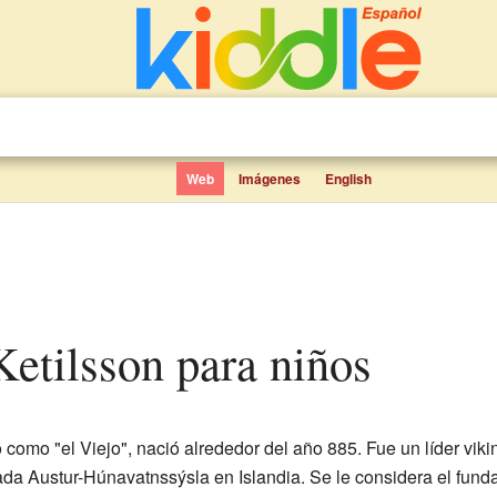
Web
Imágenes
English
Ketilsson para niños
como "el Viejo", nació alrededor del año 885. Fue un líder viki
da Austur-Húnavatnssýsla en Islandia. Se le considera el funda