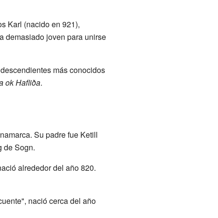
s Karl (nacido en 921),
 era demasiado joven para unirse
s descendientes más conocidos
a ok Hafliða
.
namarca. Su padre fue Ketill
g de Sogn.
nació alrededor del año 820.
uente", nació cerca del año