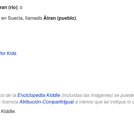
ran (río)
; o
 en Suecia, llamado
Ätran (pueblo)
.
for Kids
los de la
Enciclopedia Kiddle
(incluidas las imágenes) se puede u
a licencia
Atribución-CompartirIgual
a menos que se indique lo con
 Kiddle.