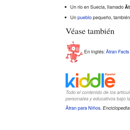
Un río en Suecia, llamado
Ät
Un
pueblo
pequeño, también
Véase también
En inglés:
Ätran Facts 
Todo el contenido de los artícu
personales y educativos bajo l
Ätran para Niños
.
Enciclopedia