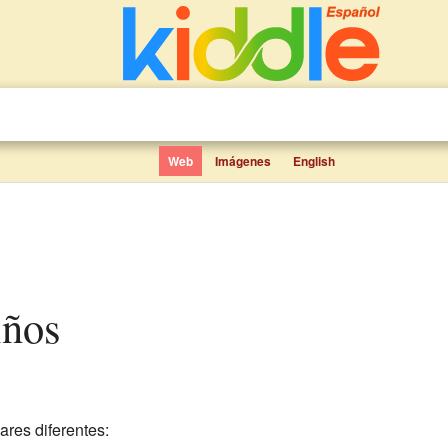
Web
Imágenes
English
iños
ares diferentes: