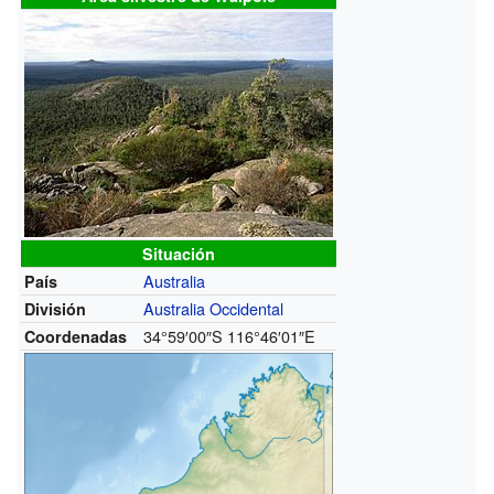
Situación
Australia
País
Australia Occidental
División
34°59′00″S
116°46′01″E
Coordenadas